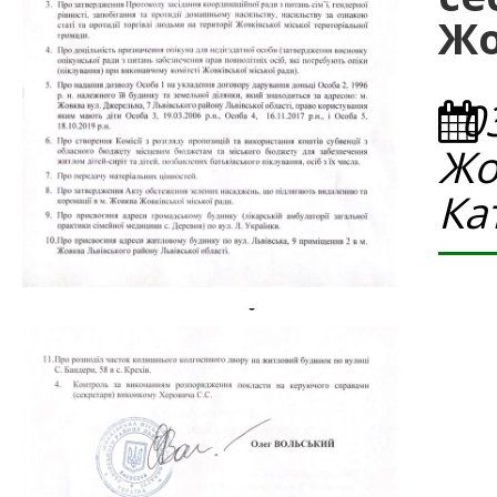
Жо
0
Жо
Ка