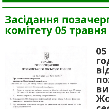
Засідання позачер
комітету 05 травня
05
г
в
по
в
Жо
се