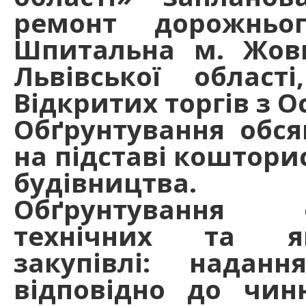
ремонт дорожньо
Шпитальна м. Жовк
Львівської област
Відкритих торгів з 
Обґрунтування обсяг
на підставі кошторис
будівництва.
Обґрунтування о
технічних та як
закупівлі: надан
відповідно до чи