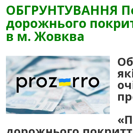
ОБГРУНТУВАННЯ П
дорожнього покрит
в м. Жовква
Об
як
о
п
П
«
дорожнього покриття