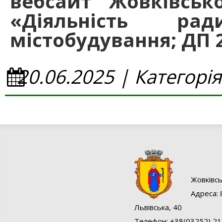
вебсайт Жовківськ
«Діяльність ра
містобудування; ДП 
20.06.2025 | Категорі
Жовківcь
Адреса: 
Львівська, 40
Телефон: +38(03252) 21