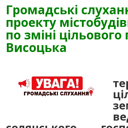
Громадські слухан
проекту містобудів
по зміні цільового
Висоцька
«
т
ц
зе
в
селянського гос