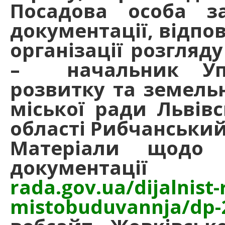
Посадова особа за
документації, відпо
організації розгляд
– начальник Упр
розвитку та земельн
міської ради Львівс
області Рибчанськи
Матеріали щодо п
документ
rada.gov.ua/dijalnist-
mistobuduvannja/dp-