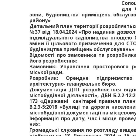
Сопош
для 
зони, будівництва приміщень обслугов
району»
Детальний план території розробляється
№37 від 18.04.2024 «Про надання дозво
індивідуального садівництва площею 
зміни її цільового призначення для СТО
будівництва приміщень обслуговувань»
Відомості про замовника та розробника
його розроблення:
Замовник: Управління просторового р
міської ради.
Розробник: Орендне підприємство
архітектурно- планувальне бюро.
Документація ДПТ розробляється відп
містобудівної діяльності», ДБН Б.2.2-12
173 «Державні санітарні правила план
В.2.3-5:2018 «Вулиці та дороги населени
містобудівної документації на місцевому 
Інформація про дату, час і місце пров
них:
Громадські слухання по розгляду вищев
відбудуться 18 Листопада 2024 о 15 г