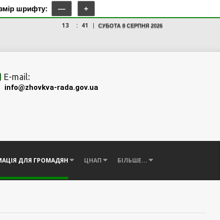
озмір шрифту:
—
+
13
:
41
СУБОТА 8 СЕРПНЯ 2026
E-mail:
info@
zhovkva-rada.gov.ua
АЦІЯ ДЛЯ ГРОМАДЯН
ЦНАП
БІЛЬШЕ...