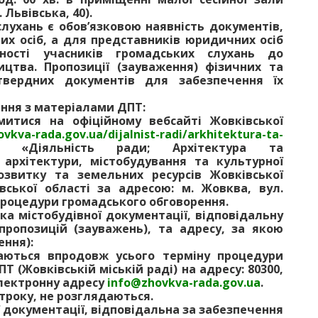
 Львівська, 40).
слухань є обов’язковою наявність документів,
их осіб, а для представників юридичних осіб
ності учасників громадських слухань до
ництва. Пропозиції (зауваження) фізичних та
твердних документів для забезпечення їх
ення з матеріалами ДПТ:
тися на офіційному вебсайті Жовківської
ovkva-rada.gov.ua/dijalnist-radi/arkhitektura-ta-
 «Діяльність ради; Архітектура та
 архітектури, містобудування та культурної
звитку та земельних ресурсів Жовківської
вської області за адресою: м. Жовква, вул.
 процедури громадського обговорення.
ка містобудівної документації, відповідальну
 пропозицій (зауважень), та адресу, за якою
ення):
даються впродовж усього терміну процедури
 (Жовківській міській раді) на адресу: 80300,
 електронну адресу
info@
zhovkva-rada.gov.ua
.
строку, не розглядаються.
 документації, відповідальна за забезпечення