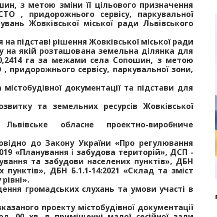
ин, з метою зміни її цільового призначення
СТО , придорожнього сервісу, паркувальної
увань Жовківської міської ради Львівського
 на підставі рішення Жовківської міської ради
лу на якій розташована земельна ділянка для
0,2414 га за межами села Сопошин, з метою
 , придорожнього сервісу, паркувальної зони,
 містобудівної документації та підстави для
озвитку та земельних ресурсів Жовківської
 Львівське обласне проектно-виробниче
овідно до Закону України «Про регулювання
:2019 «Планування і забудова територій», ДСП -
ування та забудови населених пунктів», ДБН
х пунктів», ДБН Б.1.1-14:2021 «Склад та зміст
рівні».
едення громадських слухань та умови участі в
казаного проекту містобудівної документації
од. 00 хв. в приміщенні малої сесійної зали