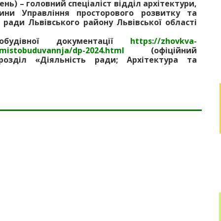
ень) – головний спеціаліст відділ архітектури,
ини Управління просторового розвитку та
ї ради Львівського району Львівської області
обудівної документації
https://zhovkva-
ra-ta-mistobuduvannja/dp-2024.html
(офіційний
розділ «Діяльність ради; Архітектура та