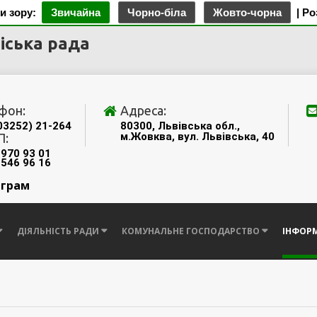
и зору:
Звичайна
Чорно-біла
Жовто-чорна
| Р
іська рада
фон:
Адреса:
03252) 21-264
80300, Львівська обл.,
м.Жовква, вул. Львівська, 40
П:
 970 93 01
 546 96 16
еграм
ДІЯЛЬНІСТЬ РАДИ
КОМУНАЛЬНЕ ГОСПОДАРСТВО
ІНФОРМ