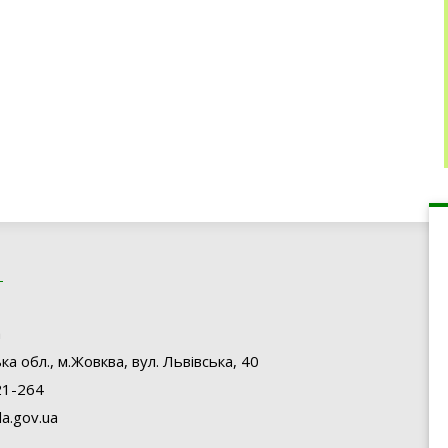
а
ка обл., м.Жовква, вул. Львівська, 40
21-264
a.gov.ua