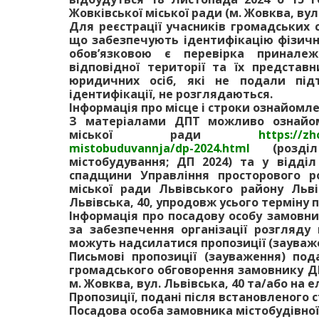
Жовківської міської ради (м. Жовква, вул.
Для реєстрації учасників громадських 
що забезпечують ідентифікацію фізичн
обов’язковою є перевірка приналеж
відповідної території та їх представ
юридичних осіб, які не подали під
ідентифікації, не розглядаються.
Інформація про місце і строки ознайомл
З матеріалами ДПТ можливо ознайоми
міської ради
https://zh
mistobuduvannja/dp-2024.html
(розділ
містобудування; ДП 2024) та у відділ
спадщини Управління просторового ро
міської ради Львівського району Льві
Львівська, 40, упродовж усього терміну
Інформація про посадову особу замовни
за забезпечення організації розгляду
можуть надсилатися пропозиції (зауваж
Письмові пропозиції (зауваження) по
громадського обговорення замовнику ДПТ
м. Жовква, вул. Львівська, 40 та/або на
Пропозиції, подані після встановленого 
Посадова особа замовника містобудівної