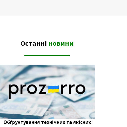
Останні
новини
Обґрунтування технічних та якісних