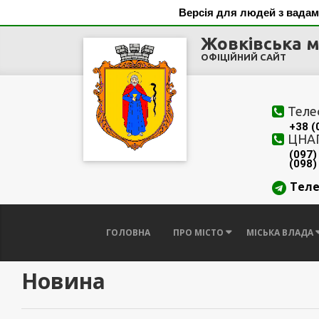
Версія для людей з вадам
Жовківська м
ОФІЦІЙНИЙ САЙТ
Теле
+38 (
ЦНА
(097)
(098)
Тел
ГОЛОВНА
ПРО МІСТО
МІСЬКА ВЛАДА
Новина