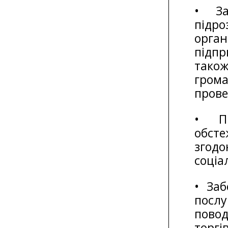
• За
підро
орг
підпр
тако
гром
прове
• Пр
обст
згод
соціа
• За
посл
пово
торгі