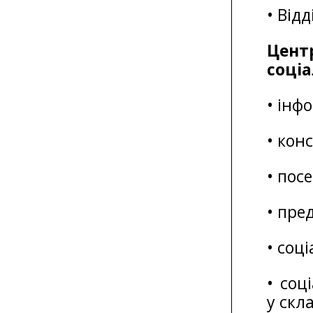
• Від
Цент
соціа
• інф
• кон
• пос
• пре
• соц
• соц
у скл