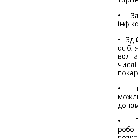
• За
інфік
• Зді
осіб,
волі 
числ
покар
• Ін
можл
допом
• Пр
робо
позит