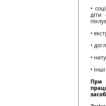
• соц
діти 
піклу
• екс
• дог
• нат
• інш
При 
прац
засоб