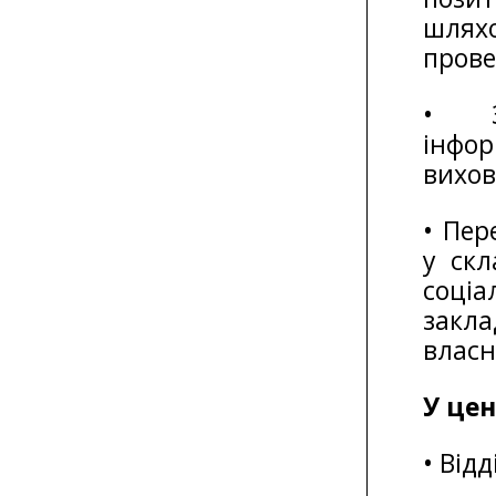
шлях
прове
• Зд
інфо
вихов
• Пер
у ск
соціа
закла
власн
У цен
• Від