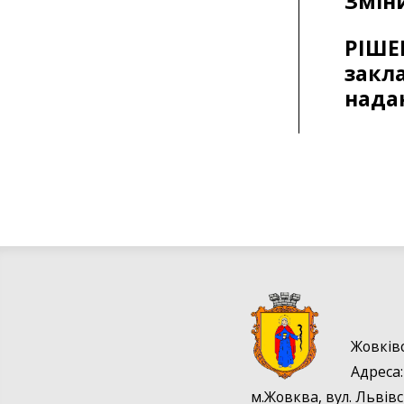
Змін
РІШ
закл
нада
Жовків
Адрес
м.Жовква, вул. Львівс