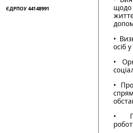
щодо
ЄДРПОУ 44148991
житт
допо
• Виз
осіб 
• Ор
соціа
• Про
спря
обста
• Пр
робот