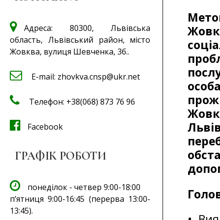
Мето
Адреса: 80300, Львівська
Жовк
область, Львівський район, місто
соці
Жовква, вулиця Шевченка, 3б..
проб
посл
E-mail: zhovkva.cnsp@ukr.net
особ
про
Телефон: +38(068) 873 76 96
Жовк
Льві
Facebook
пер
обс
ГРАФІК РОБОТИ
допо
понеділок - четвер 9:00-18:00
Голо
п’ятниця 9:00-16:45 (перерва 13:00-
13:45).
• Ви