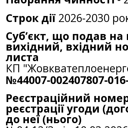
Строк дії
2026-2030 ро
Суб’єкт, що подав на
вихідний, вхідний но
листа
КП "Жовкватеплоенерг
№44007-002407807-016
Реєстраційний номер
реєстрації угоди (дог
до неї (нього)