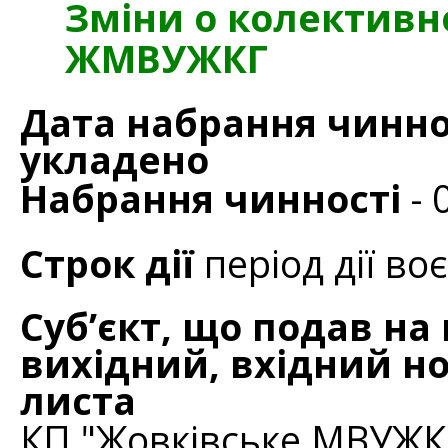
Зміни о колективн
ЖМВУЖКГ
Дата набрання чиннос
укладено
Набрання чинності
- 
Строк дії
період дії во
Суб’єкт, що подав на
вихідний, вхідний но
листа
КП "Жовківське МВУЖК