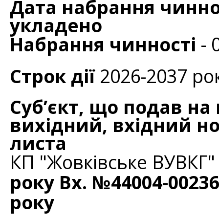
Дата набрання чиннос
укладено
Набрання чинності
- 
Строк дії
2026-2037 ро
Суб’єкт, що подав на
вихідний, вхідний но
листа
КП "Жовківське ВУВКГ"
року Вх. №44004-002369
року