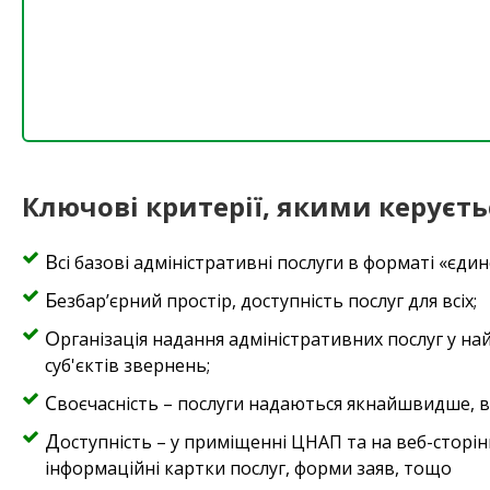
Ключові критерії, якими керуєть
всі базові адміністративні послуги в форматі «єдин
безбар’єрний простір, доступність послуг для всіх;
Організація надання адміністративних послуг у найкоротший строк та за мінімальної кількості відвідувань
суб'єктів звернень;
своєчасність – послуги надаються якнайшвидше, 
доступність – у приміщенні ЦНАП та на веб-сторінці розміщено актуальну та зручну інформацію, в т.ч.
інформаційні картки послуг, форми заяв, тощо