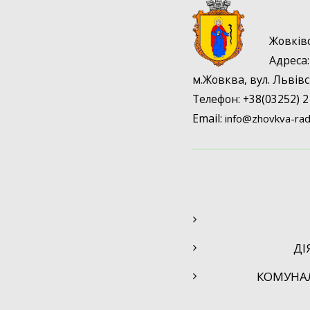
Жовків
Адрес
м.Жовква, вул. Львівс
Телефон: +38(03252) 2
Email:
info@
zhovkva-rad
ДІ
КОМУНА