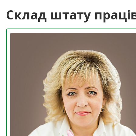
Склад штату праці