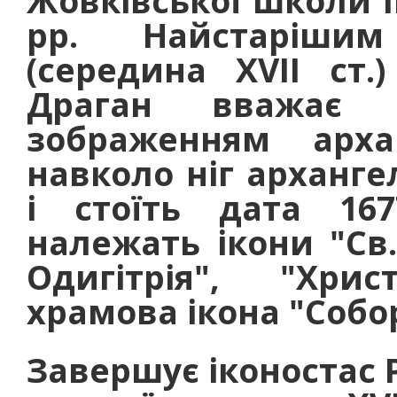
Жовківської школи І
рр. Найстаріши
(середина XVII ст.
Драган вважає 
зображенням арха
навколо ніг арханге
і стоїть дата 16
належать ікони "Св
Одигітрія", "Хри
храмова ікона "Собо
Завершує іконостас 