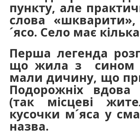
пункту, але практич
слова «шкварити»,
´ясо. Село має кілька
Перша легенда розп
що жила з сином б
мали дичину, що пр
Подорожніх вдова 
(так місцеві жит
кусочки м´яса у сма
назва.