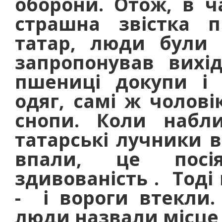
оборони. Отож, в 
страшна звістка 
татар, люди були 
запропонував вихід
пшениці докупи і 
одяг, самі ж чолові
снопи. Коли набли
татарські лучники в
впали, це посі
здивованість . Тоді
- і вороги втекли.
люди назвали місце