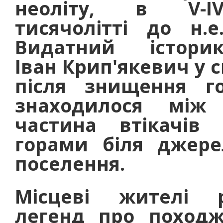
неоліту, в V-I
тисячолітті до н.е
Видатний істори
Іван Крип'якевич у 
після знищення г
знаходилося між
частина втікачів
горами біля джере
поселення.
Місцеві жителі р
легенд про походж