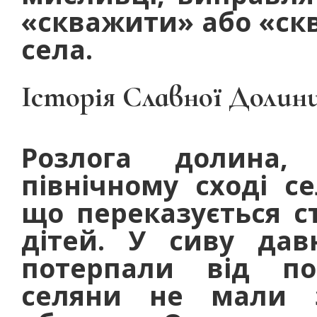
«скважити» або «скв
села.
Історія Славної Долини
Розлога долина
північному сході се
що переказується ст
дітей. У сиву дав
потерпали від пос
селяни не мали з