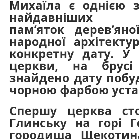
Михаїла є однією 
найдавніших
пам’яток дерев’яно
народної архітекту
конкретну дату. У 
церкви, на брусі
знайдено дату побуд
чорною фарбою устав
Спершу церква сто
Глинську на горі Г
городища Щекотин