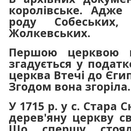
королівське. Адже
роду Собеських
Жолкевських.
Першою церквою н
згадується у податк
церква Втечі до Єги
Згодом вона згоріла.
У 1715 р. у с. Стара
дерев'яну церкву св
Що спершу стоял