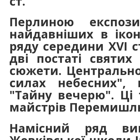
ст.
Перлиною експоз
найдавніших в ікон
ряду середини XVI с
дві постаті святих
сюжети. Центрально
силах небесних",
"Тайну вечерю". Ці
майстрів Перемишль
Намісний ряд ви