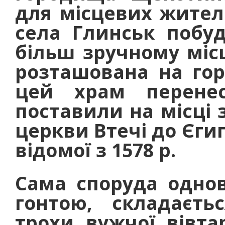
для місцевих жителі
села Глинськ побу
більш зручному місц
розташована на горі
цей храм перене
поставили на місці з
церкви Втечі до Єги
відомої з 1578 р.
Сама споруда однов
гонтою, складаєть
трохи вужчої вівта