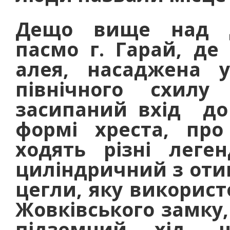
Дещо вище над д
пасмо г. Гарай, де
алея, насаджена у
північного схилу
засипаний вхід до
формі хреста, пр
ходять різні леге
циліндричний з оти
цегли, яку використ
Жовківського замку,
підземний хід,