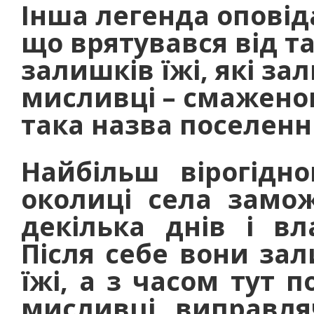
Інша легенда оповіда
що врятувався від т
залишків їжі, які з
мисливці – смаженого
така назва поселенн
Найбільш вірогідн
околиці села замо
декілька днів і в
Після себе вони за
їжі, а з часом тут 
мисливці, виправляч