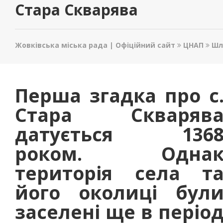
Стара Скварява
Жовківська міська рада | Офіційний сайт
ЦНАП
Шл
Перша згадка про с
Стара Скваряв
датується 136
роком. Одна
територія села т
його околиці бул
заселені ще в періо