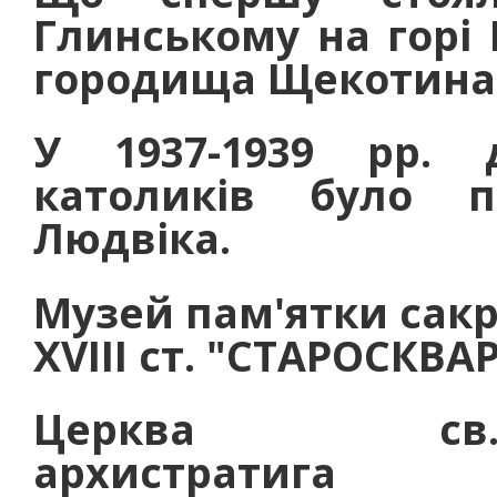
Глинському на горі 
городища Щекотина)
У 1937-1939 рр. 
католиків було п
Людвіка.
Музей пам'ятки сакр
XVIII ст. "СТАРОСКВ
Церква св
архистратига