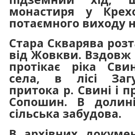
монастиря у Крех
потаємного виходу н
Стара Скварява розт
від Жовкви. Вздовж 
протікає ріка Свин
села, в лісі Заг
притока р. Свині і п
Сопошин. В долин
сільська забудова.
В архівних докумен