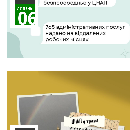
06 ЛИПЕНЬ 26
06
л
и
п
е