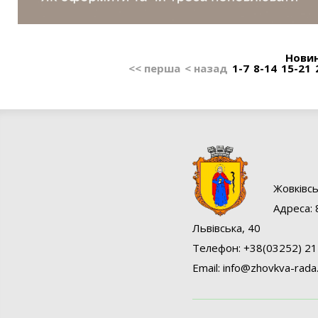
б
е
Новини
<< перша
< назад
1-7
8-14
15-21
26
р
ез
Жовківcь
е
Адреса: 
Львівська, 40
Телефон: +38(03252) 21
н
Email:
info@
zhovkva-rada